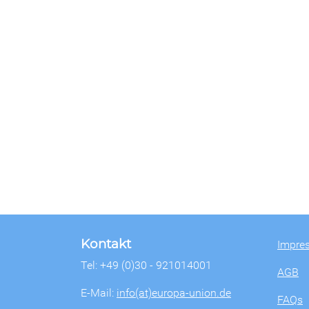
Kontakt
Impre
Tel: +49 (0)30 - 921014001
AGB
E-Mail:
info(at)europa-union.de
FAQs