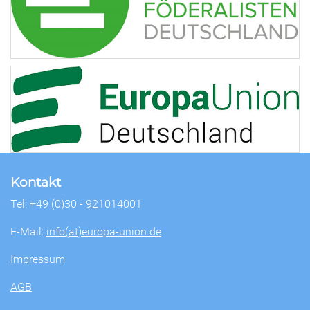
Kontakt
Tel: +49 (0)30 - 921014001
E-Mail:
info(at)europa-union.de
Impressum
AGB