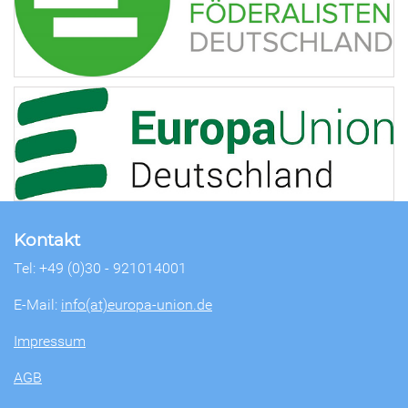
Kontakt
Tel: +49 (0)30 - 921014001
E-Mail:
info(at)europa-union.de
Impressum
AGB