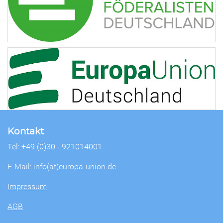
Kontakt
Tel: +49 (0)30 - 921014001
E-Mail:
info(at)europa-union.de
Impressum
AGB