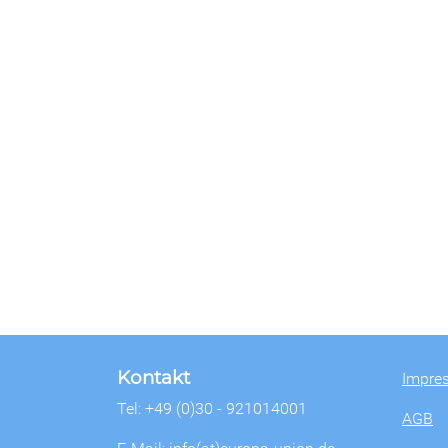
Kontakt
Impre
Tel: +49 (0)30 - 921014001
AGB