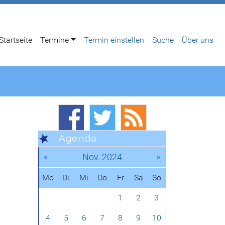
Startseite
Termine
Termin einstellen
Suche
Über uns
Agenda
«
»
Nov. 2024
Mo
Di
Mi
Do
Fr
Sa
So
1
2
3
4
5
6
7
8
9
10