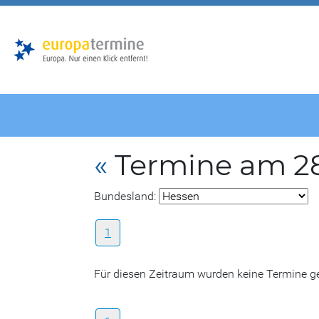
Zur
Zum
Hauptnavigation
Hauptbereich
«
Termine am 2
Bundesland:
1
Für diesen Zeitraum wurden keine Termine 