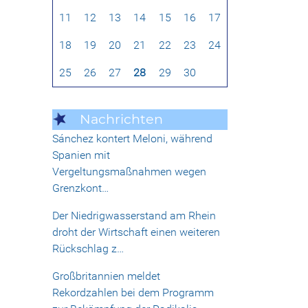
11
12
13
14
15
16
17
18
19
20
21
22
23
24
25
26
27
28
29
30
Nachrichten
Sánchez kontert Meloni, während
Spanien mit
Vergeltungsmaßnahmen wegen
Grenzkont…
Der Niedrigwasserstand am Rhein
droht der Wirtschaft einen weiteren
Rückschlag z…
Großbritannien meldet
Rekordzahlen bei dem Programm