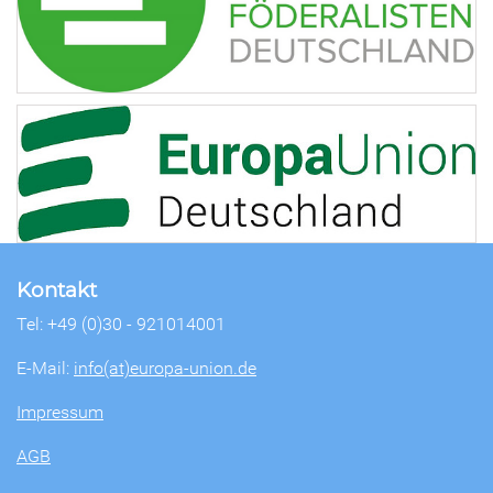
Kontakt
Tel: +49 (0)30 - 921014001
E-Mail:
info(at)europa-union.de
Impressum
AGB