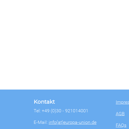
Kontakt
Impre
Tel: +49 (0)30 - 921014001
AGB
E-Mail:
info(at)europa-union.de
FAQs