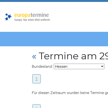
Zur
Zum
Hauptnavigation
Hauptbereich
«
Termine am 29
Bundesland:
1
Für diesen Zeitraum wurden keine Termine 