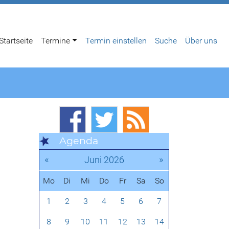
Startseite
Termine
Termin einstellen
Suche
Über uns
Agenda
«
»
Juni 2026
Mo
Di
Mi
Do
Fr
Sa
So
1
2
3
4
5
6
7
8
9
10
11
12
13
14