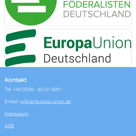
Kontakt
Tel: +49 (0)30 - 921014001
E-Mail:
info(at)europa-union.de
Impressum
AGB