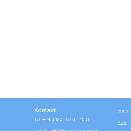
Kontakt
Impre
Tel: +49 (0)30 - 921014001
AGB