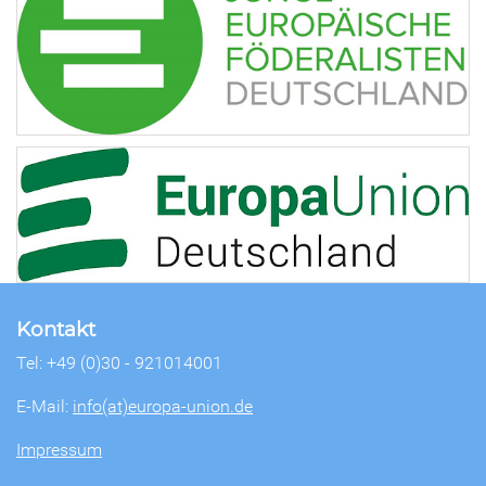
Kontakt
Tel: +49 (0)30 - 921014001
E-Mail:
info(at)europa-union.de
Impressum