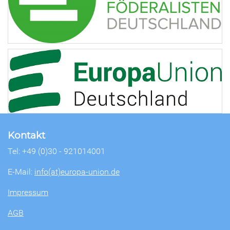
Kontakt
Tel: +49 (0)30 - 921014001
E-Mail:
info(at)europa-union.de
Impressum
AGB