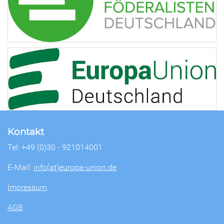
Kontakt
Tel: +49 (0)30 - 921014001
E-Mail:
info(at)europa-union.de
Impressum
AGB