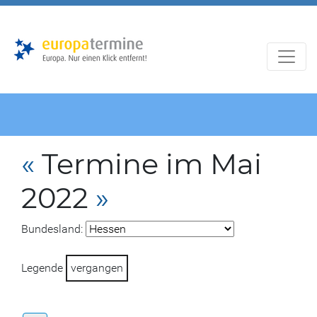
Zur
Zum
Hauptnavigation
Hauptbereich
«
Termine im Mai
2022
»
Bundesland:
Legende
vergangen