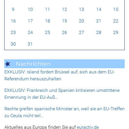
9
10
11
12
13
14
15
16
17
18
19
20
21
22
23
24
25
26
27
28
29
30
31
Nachrichten
EXKLUSIV: Island fordert Brüssel auf, sich aus dem EU-
Referendum herauszuhalten
EXKLUSIV: Frankreich und Spanien kritisieren umstrittene
Ernennung in der EU-Auß…
Rechte greifen spanische Minister an, weil sie an EU-Treffen
zu Ceuta nicht teil…
Aktuelles aus Europa finden Sie auf
euractiv.de