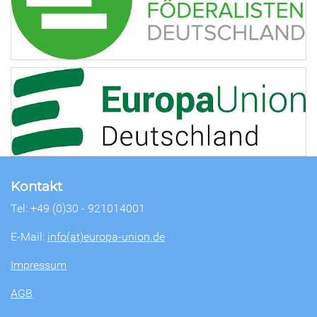
Kontakt
Tel: +49 (0)30 - 921014001
E-Mail:
info(at)europa-union.de
Impressum
AGB