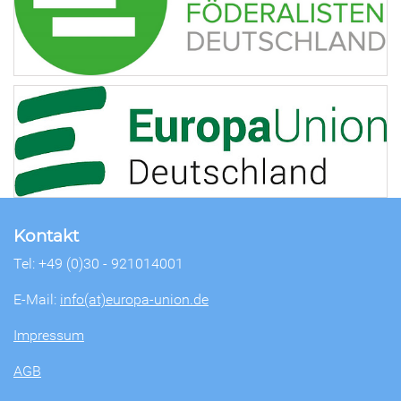
Kontakt
Tel: +49 (0)30 - 921014001
E-Mail:
info(at)europa-union.de
Impressum
AGB