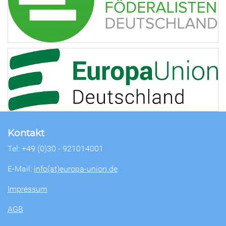
Kontakt
Tel: +49 (0)30 - 921014001
E-Mail:
info(at)europa-union.de
Impressum
AGB