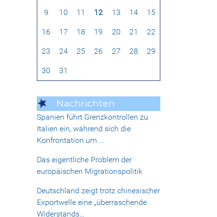
9
10
11
12
13
14
15
16
17
18
19
20
21
22
23
24
25
26
27
28
29
30
31
Nachrichten
Spanien führt Grenzkontrollen zu
Italien ein, während sich die
Konfrontation um …
Das eigentliche Problem der
europäischen Migrationspolitik
Deutschland zeigt trotz chinesischer
Exportwelle eine „überraschende
Widerstands…