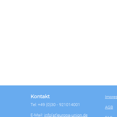
Kontakt
Impre
Tel: +49 (0)30 - 921014001
AGB
E-Mail:
info(at)europa-union.de