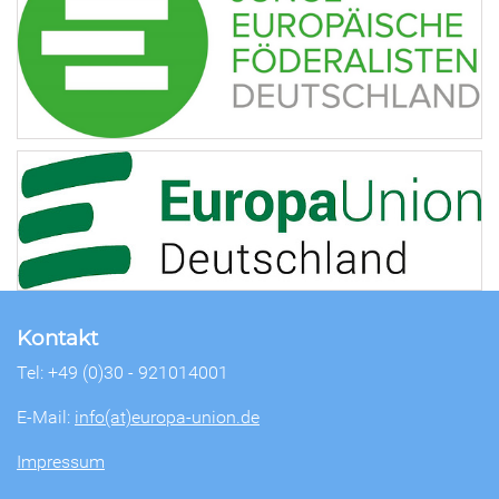
Kontakt
Tel: +49 (0)30 - 921014001
E-Mail:
info(at)europa-union.de
Impressum