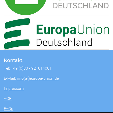
Kontakt
Tel: +49 (0)30 - 921014001
E-Mail:
info(at)europa-union.de
Impressum
AGB
FAQs