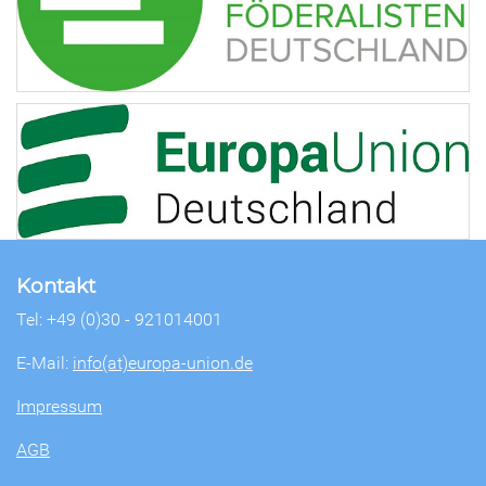
Kontakt
Tel: +49 (0)30 - 921014001
E-Mail:
info(at)europa-union.de
Impressum
AGB