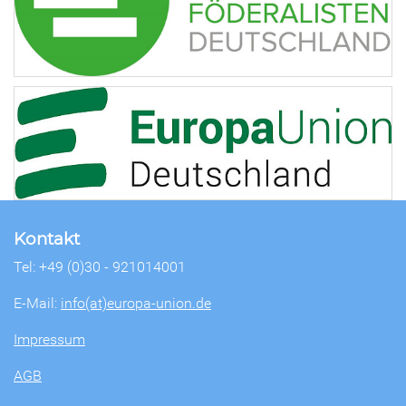
Kontakt
Tel: +49 (0)30 - 921014001
E-Mail:
info(at)europa-union.de
Impressum
AGB