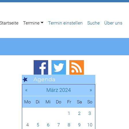
Startseite
Termine
Termin einstellen
Suche
Über uns
Agenda
«
»
März 2024
Mo
Di
Mi
Do
Fr
Sa
So
1
2
3
4
5
6
7
8
9
10