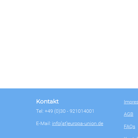
Kontakt
Impre
Tel: +49 (0)30 - 921014001
AGB
E-Mail:
info(at)europa-union.de
FAQs