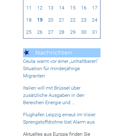
11
12
13
14
15
16
17
18
19
20
21
22
23
24
25
26
27
28
29
30
31
Nachrichten
Ceuta warnt vor einer „unhaltbaren“
Situation für minderjährige
Migranten
Italien will mit Brüssel über
zusätzliche Ausgaben in den
Bereichen Energie und …
Flughafen Leipzig erneut im Visier:
Sprengstoffdrohne löst Alarm aus
Aktuelles aus Europa finden Sie