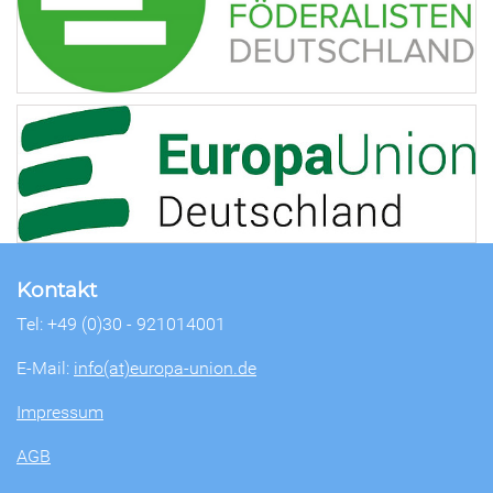
Kontakt
Tel: +49 (0)30 - 921014001
E-Mail:
info(at)europa-union.de
Impressum
AGB