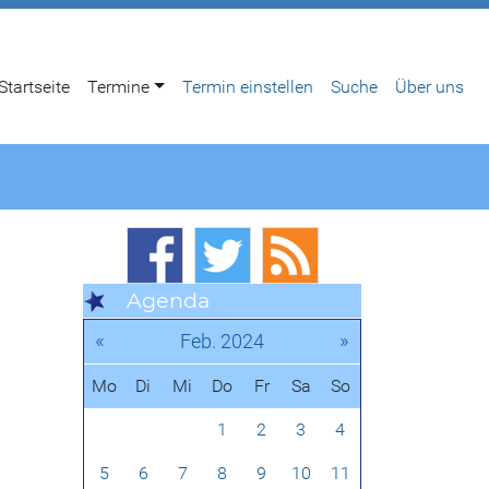
Startseite
Termine
Termin einstellen
Suche
Über uns
Agenda
«
»
Feb. 2024
Mo
Di
Mi
Do
Fr
Sa
So
1
2
3
4
5
6
7
8
9
10
11