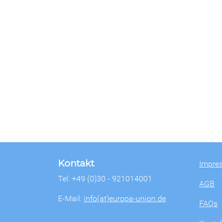
Kontakt
Impre
Tel: +49 (0)30 - 921014001
AGB
E-Mail:
info(at)europa-union.de
FAQs