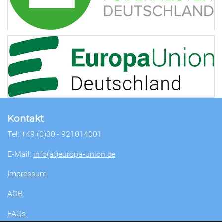
Kontakt
Tel: +49 (0)30 - 921014001
E-Mail:
info(at)europa-union.de
Impressum
AGB
FAQs