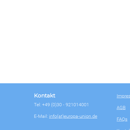
Kontakt
Impre
Tel: +49 (0)30 - 921014001
AGB
E-Mail:
info(at)europa-union.de
FAQs