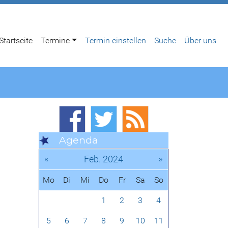
Startseite
Termine
Termin einstellen
Suche
Über uns
Agenda
«
»
Feb. 2024
Mo
Di
Mi
Do
Fr
Sa
So
1
2
3
4
5
6
7
8
9
10
11