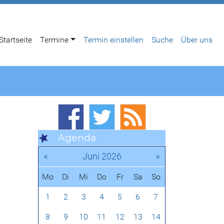
Startseite
Termine
Termin einstellen
Suche
Über uns
Agenda
«
»
Juni 2026
Mo
Di
Mi
Do
Fr
Sa
So
1
2
3
4
5
6
7
8
9
10
11
12
13
14