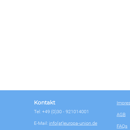
Kontakt
Impre
Tel: +49 (0)30 - 921014001
AGB
E-Mail:
info(at)europa-union.de
FAQs