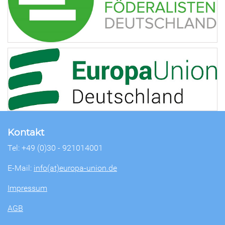
Kontakt
Tel: +49 (0)30 - 921014001
E-Mail:
info(at)europa-union.de
Impressum
AGB