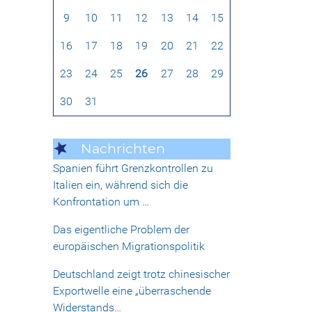
9
10
11
12
13
14
15
16
17
18
19
20
21
22
23
24
25
26
27
28
29
30
31
Nachrichten
Spanien führt Grenzkontrollen zu
Italien ein, während sich die
Konfrontation um …
Das eigentliche Problem der
europäischen Migrationspolitik
Deutschland zeigt trotz chinesischer
Exportwelle eine „überraschende
Widerstands…