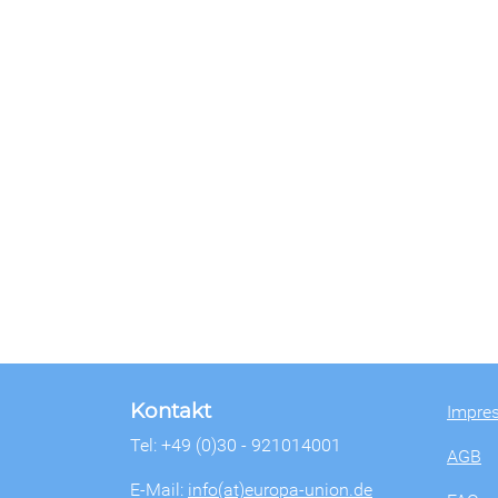
Kontakt
Impre
Tel: +49 (0)30 - 921014001
AGB
E-Mail:
info(at)europa-union.de