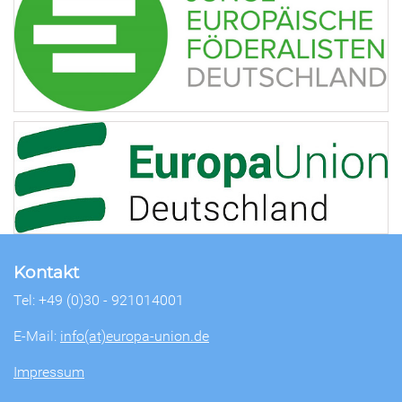
Kontakt
Tel: +49 (0)30 - 921014001
E-Mail:
info(at)europa-union.de
Impressum