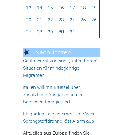
13
14
15
16
17
18
19
20
21
22
23
24
25
26
27
28
29
30
31
Nachrichten
Ceuta warnt vor einer „unhaltbaren“
Situation für minderjährige
Migranten
Italien will mit Brüssel über
zusätzliche Ausgaben in den
Bereichen Energie und …
Flughafen Leipzig erneut im Visier:
Sprengstoffdrohne löst Alarm aus
Aktuelles aus Europa finden Sie