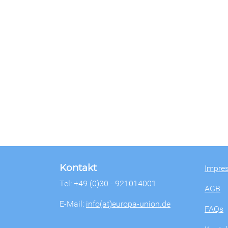
Kontakt
Impre
Tel: +49 (0)30 - 921014001
AGB
E-Mail:
info(at)europa-union.de
FAQs