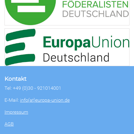
Kontakt
Tel: +49 (0)30 - 921014001
E-Mail:
info(at)europa-union.de
Impressum
AGB