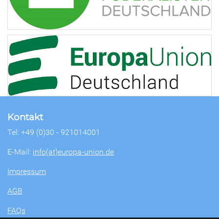
Kontakt
Tel: +49 (0)30 - 921014001
E-Mail:
info(at)europa-union.de
Impressum
AGB
FAQs