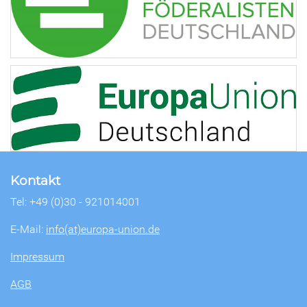
Kontakt
Tel: +49 (0)30 - 921014001
E-Mail:
info(at)europa-union.de
Impressum
AGB