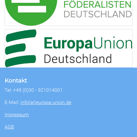
Kontakt
Tel: +49 (0)30 - 921014001
E-Mail:
info(at)europa-union.de
Impressum
AGB