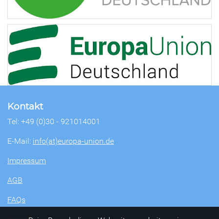
Kontakt
Tel: +49 (0)30 - 921014001
E-Mail:
info(at)europa-union.de
Impressum
AGB
FAQs