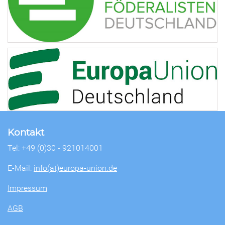
Kontakt
Tel: +49 (0)30 - 921014001
E-Mail:
info(at)europa-union.de
Impressum
AGB