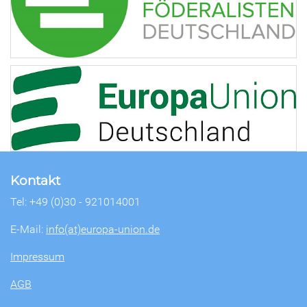
Kontakt
Tel: +49 (0)30 - 921014001
E-Mail:
info(at)europa-union.de
Impressum
AGB