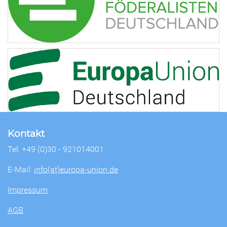
Kontakt
Tel: +49 (0)30 - 921014001
E-Mail:
info(at)europa-union.de
Impressum
AGB