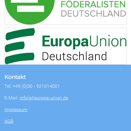
Kontakt
Tel: +49 (0)30 - 921014001
E-Mail:
info(at)europa-union.de
Impressum
AGB