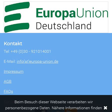
Kontakt
Tel: +49 (0)30 - 921014001
E-Mail:
info(at)europa-union.de
Impressum
AGB
FAQs
Kontakt
Beim Besuch dieser Webseite verarbeiten wir
✖
personenbezogene Daten. Nähere Informationen finden