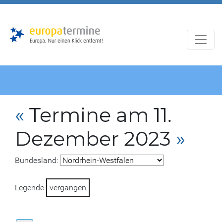
Zur
Zum
Hauptnavigation
Hauptbereich
«
Termine am 11.
Dezember 2023
»
Bundesland:
Legende
vergangen