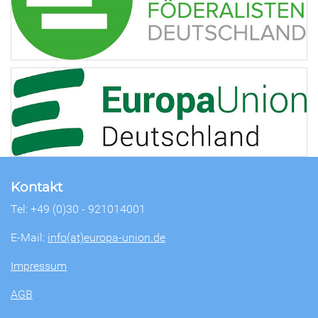
Kontakt
Tel: +49 (0)30 - 921014001
E-Mail:
info(at)europa-union.de
Impressum
AGB