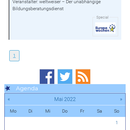
Veranstalter: weltweiser – Der unabhängige
Bildungsberatungsdienst
Special
1
Agenda
«
»
Mai 2022
Mo
Di
Mi
Do
Fr
Sa
So
1