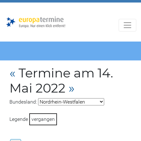
Zur
Zum
Hauptnavigation
Hauptbereich
«
Termine am 14.
Mai 2022
»
Bundesland:
Legende
vergangen