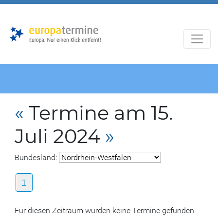
Zur
Zum
Hauptnavigation
Hauptbereich
«
Termine am 15.
Juli 2024
»
Bundesland:
1
Für diesen Zeitraum wurden keine Termine gefunden