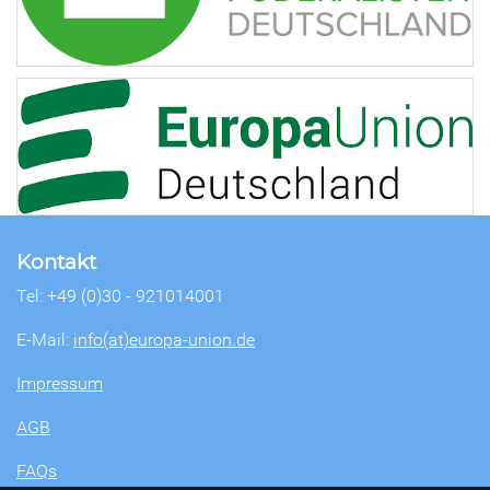
Kontakt
Tel: +49 (0)30 - 921014001
E-Mail:
info(at)europa-union.de
Impressum
AGB
FAQs