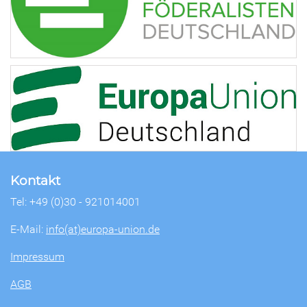
Kontakt
Tel: +49 (0)30 - 921014001
E-Mail:
info(at)europa-union.de
Impressum
AGB