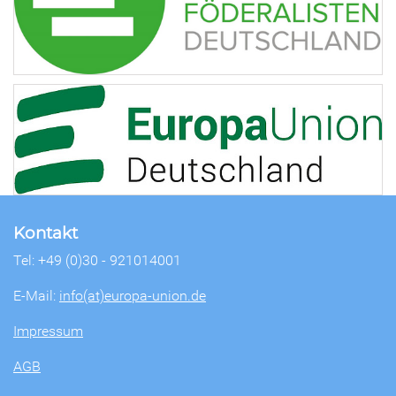
Kontakt
Tel: +49 (0)30 - 921014001
E-Mail:
info(at)europa-union.de
Impressum
AGB