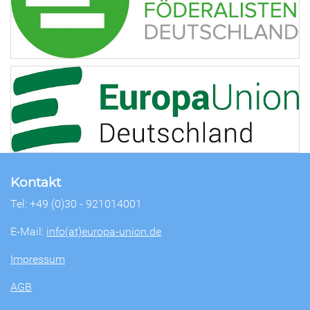
Kontakt
Tel: +49 (0)30 - 921014001
E-Mail:
info(at)europa-union.de
Impressum
AGB