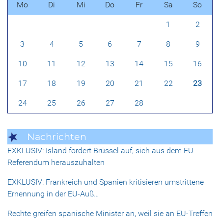
Mo
Di
Mi
Do
Fr
Sa
So
1
2
3
4
5
6
7
8
9
10
11
12
13
14
15
16
17
18
19
20
21
22
23
24
25
26
27
28
Nachrichten
EXKLUSIV: Island fordert Brüssel auf, sich aus dem EU-
Referendum herauszuhalten
EXKLUSIV: Frankreich und Spanien kritisieren umstrittene
Ernennung in der EU-Auß…
Rechte greifen spanische Minister an, weil sie an EU-Treffen