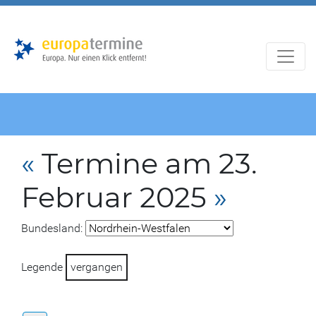
Zur
Zum
Hauptnavigation
Hauptbereich
«
Termine am 23.
Februar 2025
»
Bundesland:
Legende
vergangen