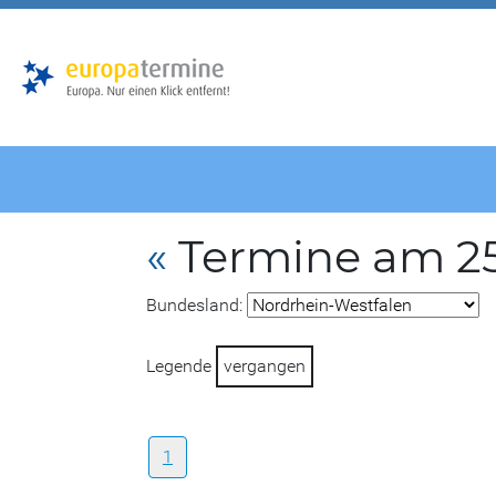
Zur
Zum
Hauptnavigation
Hauptbereich
«
Termine am 2
Bundesland:
Legende
vergangen
1