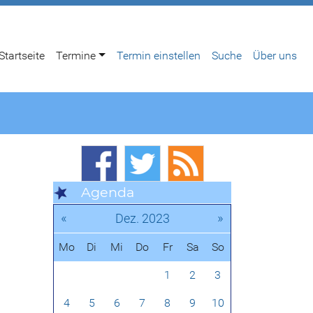
Startseite
Termine
Termin einstellen
Suche
Über uns
Agenda
«
»
Dez. 2023
Mo
Di
Mi
Do
Fr
Sa
So
1
2
3
4
5
6
7
8
9
10