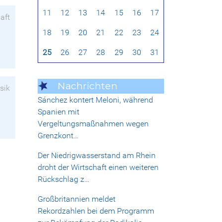
11
12
13
14
15
16
17
aft
18
19
20
21
22
23
24
25
26
27
28
29
30
31
Nachrichten
sik
Sánchez kontert Meloni, während
Spanien mit
Vergeltungsmaßnahmen wegen
Grenzkont…
Der Niedrigwasserstand am Rhein
droht der Wirtschaft einen weiteren
Rückschlag z…
Großbritannien meldet
Rekordzahlen bei dem Programm