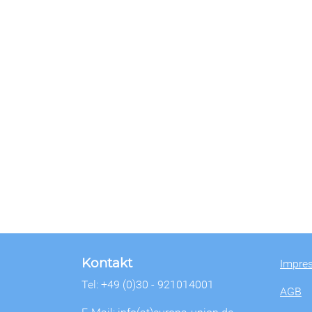
Kontakt
Impre
Tel: +49 (0)30 - 921014001
AGB