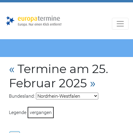
Zur
Zum
Hauptnavigation
Hauptbereich
«
Termine am 25.
Februar 2025
»
Bundesland:
Legende
vergangen