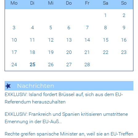
Mo
Di
Mi
Do
Fr
Sa
So
1
2
3
4
5
6
7
8
9
10
11
12
13
14
15
16
17
18
19
20
21
22
23
24
25
26
27
28
Nachrichten
EXKLUSIV: Island fordert Brüssel auf, sich aus dem EU-
Referendum herauszuhalten
EXKLUSIV: Frankreich und Spanien kritisieren umstrittene
Ernennung in der EU-Auß…
Rechte greifen spanische Minister an, weil sie an EU-Treffen